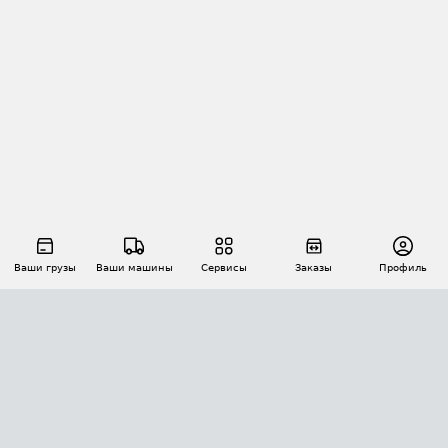
Ваши грузы
Ваши машины
Сервисы
Заказы
Профиль
АВТОМАТИЗАЦИЯ ПЕРЕВОЗОК
Площадки
Заказы
Торги
Тендеры
АТИ-Доки
GPS-мониторинг
АТИ Мессенджер
Цепочки грузов