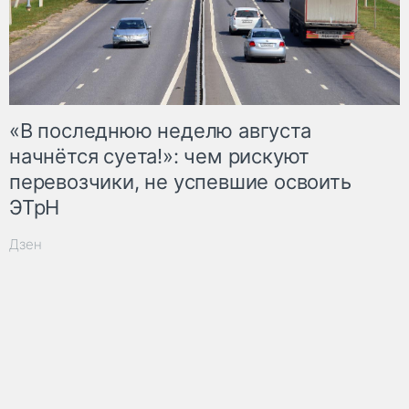
«В последнюю неделю августа
начнётся суета!»: чем рискуют
перевозчики, не успевшие освоить
ЭТрН
Дзен