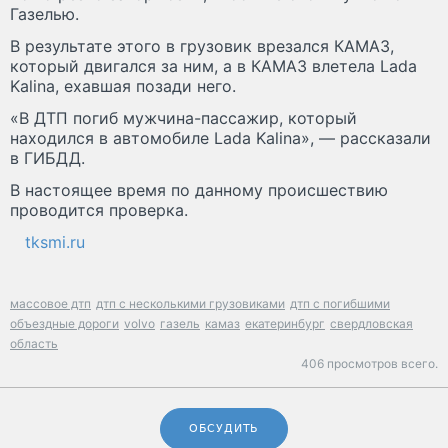
Газелью.
В результате этого в грузовик врезался КАМАЗ,
который двигался за ним, а в КАМАЗ влетела Lada
Kalina, ехавшая позади него.
«В ДТП погиб мужчина-пассажир, который
находился в автомобиле Lada Kalina», — рассказали
в ГИБДД.
В настоящее время по данному происшествию
проводится проверка.
tksmi.ru
массовое дтп
дтп с несколькими грузовиками
дтп с погибшими
объездные дороги
volvo
газель
камаз
екатеринбург
свердловская
область
406 просмотров всего.
ОБСУДИТЬ