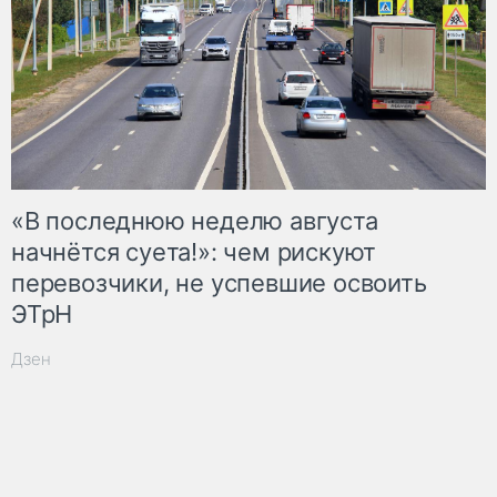
«В последнюю неделю августа
начнётся суета!»: чем рискуют
перевозчики, не успевшие освоить
ЭТрН
Дзен