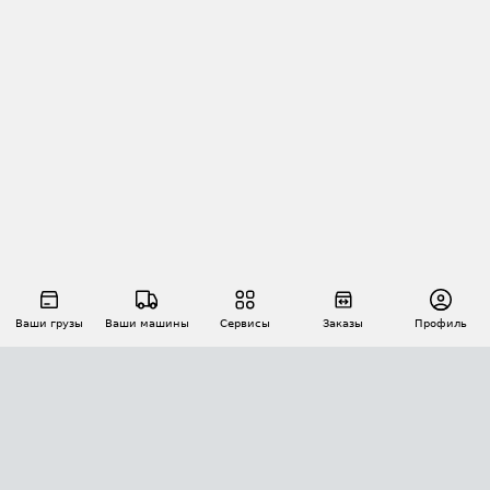
Ваши грузы
Ваши машины
Сервисы
Заказы
Профиль
АВТОМАТИЗАЦИЯ ПЕРЕВОЗОК
Площадки
Заказы
Торги
Тендеры
АТИ-Доки