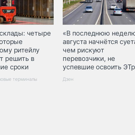
 склады: четыре
«В последнюю недел
которые
августа начнётся суета
ому ритейлу
чем рискуют
т решить в
перевозчики, не
ие сроки
успевшие освоить ЭТ
зовые терминалы
Дзен