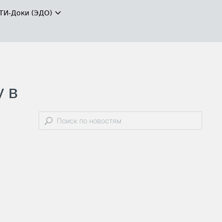
ТИ-Доки (ЭДО)
 в