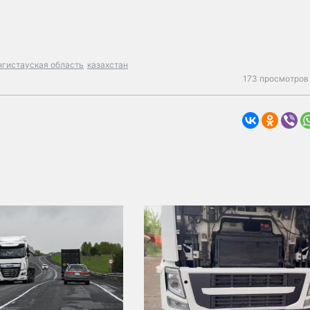
нгистауская область
казахстан
173 просмотров 