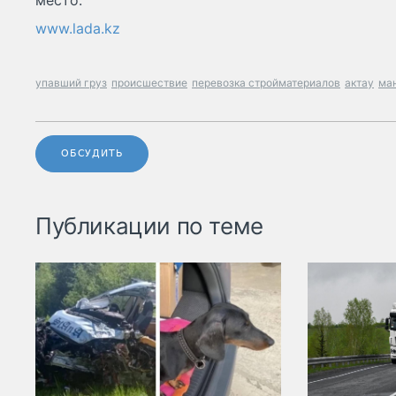
место.
www.lada.kz
упавший груз
происшествие
перевозка стройматериалов
актау
ма
ОБСУДИТЬ
Публикации по теме