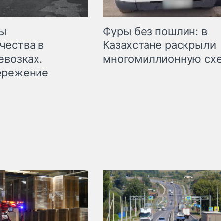
мы
Фуры без пошлин: в
чества в
Казахстане раскрыли
евозках.
многомиллионную сх
ережение