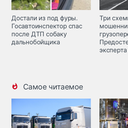
Три схе
Достали из под фуры.
мошенни
Госавтоинспектор спас
грузопер
после ДТП собаку
Предост
дальнобойщика
эксперта
Самое читаемое