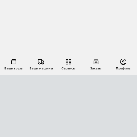
Ваши грузы
Ваши машины
Сервисы
Заказы
Профиль
АВТОМАТИЗАЦИЯ ПЕРЕВОЗОК
Площадки
Заказы
Торги
Тендеры
АТИ-Доки
GPS-мониторинг
АТИ Мессенджер
Цепочки грузов
API ATI.SU