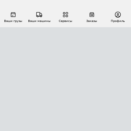
Ваши грузы
Ваши машины
Сервисы
Заказы
Профиль
АВТОМАТИЗАЦИЯ ПЕРЕВОЗОК
Площадки
Заказы
Торги
Тендеры
АТИ-Доки
GPS-мониторинг
АТИ Мессенджер
Цепочки грузов
API ATI.SU
ПОЛЕЗНОЕ
Расчет расстояний
БЕЗОПАСНОСТЬ
Академия ATI.SU
ATI.SU о безопасности
Звезды ATI.SU на вашем сайте
КОНТАКТЫ И ТАРИФЫ
Памятка по проверке контрагентов
Индекс ATI.SU FTL РФ
О системе ATI.SU
Светофор+