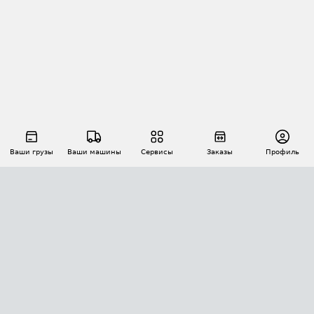
Ваши грузы
Ваши машины
Сервисы
Заказы
Профиль
АВТОМАТИЗАЦИЯ ПЕРЕВОЗОК
Площадки
Заказы
Торги
Тендеры
АТИ-Доки
GPS-мониторинг
АТИ Мессенджер
Цепочки грузов
API ATI.SU