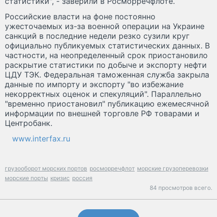
статистики", - заверили в Росморречфлоте.
Российские власти на фоне постоянно
ужесточаемых из-за военной операции на Украине
санкций в последние недели резко сузили круг
официально публикуемых статистических данных. В
частности, на неопределенный срок приостановило
раскрытие статистики по добыче и экспорту нефти
ЦДУ ТЭК. Федеральная таможенная служба закрыла
данные по импорту и экспорту "во избежание
некорректных оценок и спекуляций". Параллельно
"временно приостановил" публикацию ежемесячной
информации по внешней торговле РФ товарами и
Центробанк.
www.interfax.ru
грузооборот морских портов
росморречфлот
морские грузоперевозки
морские порты
кризис
россия
84 просмотров всего.