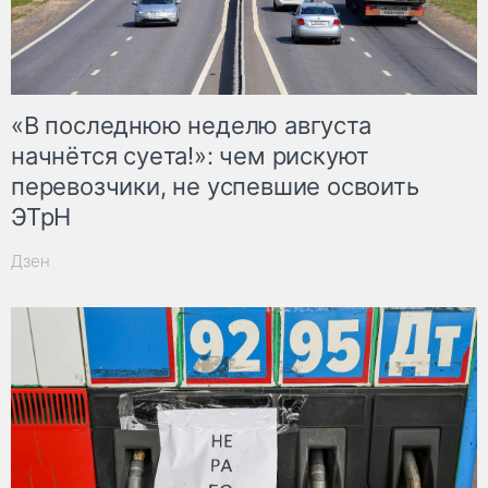
«В последнюю неделю августа
начнётся суета!»: чем рискуют
перевозчики, не успевшие освоить
ЭТрН
Дзен