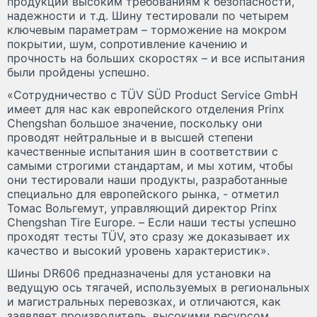
продукции высоким требованиям к безопасности,
надежности и т.д. Шину тестировали по четырем
ключевым параметрам – торможение на мокром
покрытии, шум, сопротивление качению и
прочность на больших скоростях – и все испытания
были пройдены успешно.
«Сотрудничество с TÜV SÜD Product Service GmbH
имеет для нас как европейского отделения Prinx
Chengshan большое значение, поскольку они
проводят нейтральные и в высшей степени
качественные испытания шин в соответствии с
самыми строгими стандартам, и мы хотим, чтобы
они тестировали наши продукты, разработанные
специально для европейского рынка, - отметил
Томас Вольгемут, управляющий директор Prinx
Chengshan Tire Europe. – Если наши тесты успешно
проходят тесты TÜV, это сразу же доказывает их
качество и высокий уровень характеристик».
Шины DR606 предназначены для установки на
ведущую ось тягачей, используемых в региональных
и магистральных перевозках, и отличаются, как
заявляет производитель, высокими ресурсом,