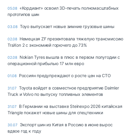
«Кордиант» освоил 3D-печать полномасштабных
05.08
прототипов шин
Toyo выпускает новые зимние грузовые шины
03.08
Немецкая ZF презентовала тяжелую трансмиссию
02.08
TraXon 2 с экономией горючего до 73%
Nokian Tyres вышла в плюс в первом полугодии с
02.08
операционной прибылью 17 млн евро
Россиян предупреждают о росте цен на СТО
01.08
Toyota войдет в совместное предприятие Daimler
31.07
Truck и Volvo по выпуску топливных элементов
В Германии на выставке Steinexpo 2026 китайская
31.07
Triangle покажет новые шины для спецтехники
Экспорт шин из Китая в Россию в июне вырос
30.07
вдвое год к году