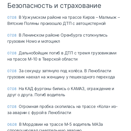
Безопасность и страхование
В Уржумском районе на трассе Киров – Малмыж –
07.08
Вятские Поляны произошло ДТП с автоцистерной
В Ленинском районе Оренбурга столкнулись
07.08
грузовик Howo и мотоцикл
Дальнобойщик погиб в ДТП с тремя грузовиками
07.08
на трассе М-10 в Тверской области
За секунду затянуло под колёса. В Ленобласти
07.08
грузовик наехал на женщину у пешеходного перехода
На КАД фургоны бились о КАМАЗ, ограждение и
07.08
друг о друга. Погиб водитель
Огромная пробка скопилась на трассе «Кола» из-
07.08
за аварии с фурой в Ленобласти
В Мордовии на трассе М-5 водитель МАЗа
06.08
спровоцировал смертельную аварию