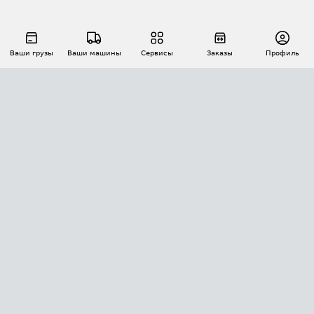
Ваши грузы
Ваши машины
Сервисы
Заказы
Профиль
АВТОМАТИЗАЦИЯ ПЕРЕВОЗОК
Площадки
Заказы
Торги
Тендеры
АТИ-Доки
GPS-мониторинг
АТИ Мессенджер
Цепочки грузов
API ATI.SU
ПОЛЕЗНОЕ
Расчет расстояний
БЕЗОПАСНОСТЬ
Академия ATI.SU
ATI.SU о безопасности
Звезды ATI.SU на вашем сайте
КОНТАКТЫ И ТАРИФЫ
Памятка по проверке контрагентов
Индекс ATI.SU FTL РФ
О системе ATI.SU
Светофор+