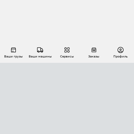
Ваши грузы
Ваши машины
Сервисы
Заказы
Профиль
АВТОМАТИЗАЦИЯ ПЕРЕВОЗОК
Площадки
Заказы
Торги
Тендеры
АТИ-Доки
GPS-мониторинг
АТИ Мессенджер
Цепочки грузов
API ATI.SU
ПОЛЕЗНОЕ