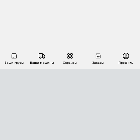
Ваши грузы
Ваши машины
Сервисы
Заказы
Профиль
АВТОМАТИЗАЦИЯ ПЕРЕВОЗОК
Площадки
Заказы
Торги
Тендеры
АТИ-Доки
GPS-мониторинг
АТИ Мессенджер
Цепочки грузов
API ATI.SU
ПОЛЕЗНОЕ