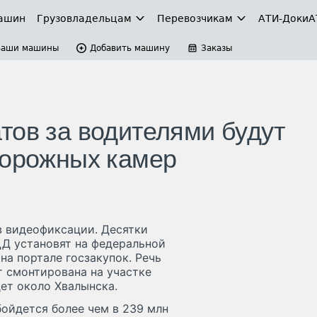
ашин
Грузовладельцам
Перевозчикам
АТИ-Доки
А
Ваши машины
Добавить машину
Заказы
тов за водителями будут
дорожных камер
в видеофиксации. Десятки
Д установят на федеральной
на портале госзакупок. Речь
т смонтирована на участке
ет около Хвалынска.
бойдется более чем в 239 млн