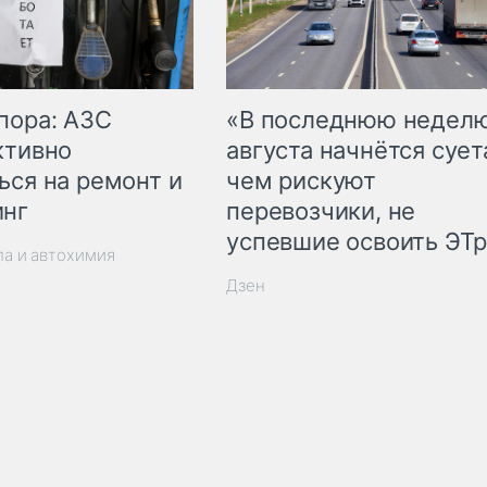
пора: АЗС
«В последнюю недел
ктивно
августа начнётся суета
ься на ремонт и
чем рискуют
инг
перевозчики, не
успевшие освоить ЭТ
ла и автохимия
Дзен