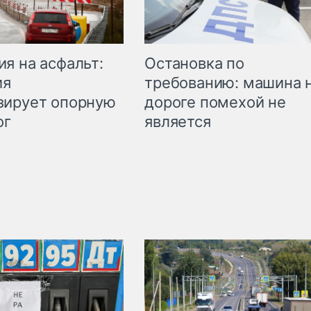
Остановка по
я на асфальт:
требованию: машина 
ия
дороге помехой не
зирует опорную
является
ог