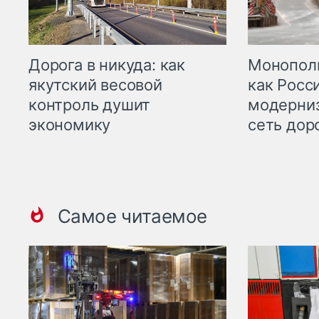
Дорога в никуда: как
Монополи
якутский весовой
как Росс
контроль душит
модерни
экономику
сеть дор
Самое читаемое