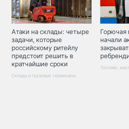
Горючая 
Атаки на склады: четыре
начали а
задачи, которые
закрыват
российскому ритейлу
ребренд
предстоит решить в
кратчайшие сроки
Топливо, мас
Склады и грузовые терминалы