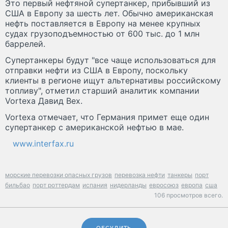
Это первый нефтяной супертанкер, прибывший из
США в Европу за шесть лет. Обычно американская
нефть поставляется в Европу на менее крупных
судах грузоподъемностью от 600 тыс. до 1 млн
баррелей.
Супертанкеры будут "все чаще использоваться для
отправки нефти из США в Европу, поскольку
клиенты в регионе ищут альтернативы российскому
топливу", отметил старший аналитик компании
Vortexa Давид Вех.
Vortexa отмечает, что Германия примет еще один
супертанкер с американской нефтью в мае.
www.interfax.ru
морские перевозки опасных грузов
перевозка нефти
танкеры
порт
бильбао
порт роттердам
испания
нидерланды
евросоюз
европа
сша
106 просмотров всего.