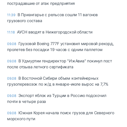
пострадавшие от атак предприятия
В Приангарье с рельсов сошли 11 вагонов
11:39
грузового состава
АУСН вводят в Нижегородской области
11:18
Грузовой Boeing 777F установил мировой рекорд,
09.08
пролетев без посадки 19 часов с одним паллетом
В Удмуртии гендиректор "ИжАвиа" покинул пост
09.08
после отзыва летного сертификата
В Восточной Сибири объем контейнерных
09.08
грузоперевозок по ж/д в январе-июле вырос на 7,7%
Экспорт яблок из Турции в Россию подскочил
09.08
почти в четыре раза
Южная Корея начала поиск грузов для Северного
09.08
морского пути