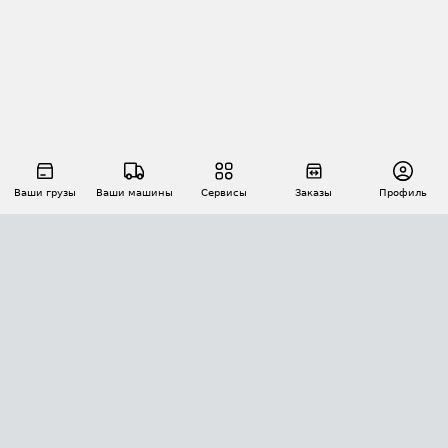
Ваши грузы
Ваши машины
Сервисы
Заказы
Профиль
АВТОМАТИЗАЦИЯ ПЕРЕВОЗОК
Площадки
Заказы
Торги
Тендеры
АТИ-Доки
GPS-мониторинг
АТИ Мессенджер
Цепочки грузов
API ATI.SU
ПОЛЕЗНОЕ