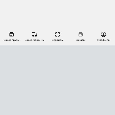
Ваши грузы
Ваши машины
Сервисы
Заказы
Профиль
АВТОМАТИЗАЦИЯ ПЕРЕВОЗОК
Площадки
Заказы
Торги
Тендеры
АТИ-Доки
GPS-мониторинг
АТИ Мессенджер
Цепочки грузов
API ATI.SU
ПОЛЕЗНОЕ
Расчет расстояний
БЕЗОПАСНОСТЬ