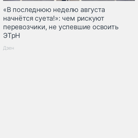
«В последнюю неделю августа
начнётся суета!»: чем рискуют
перевозчики, не успевшие освоить
ЭТрН
Дзен