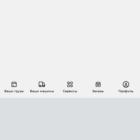
Ваши грузы
Ваши машины
Сервисы
Заказы
Профиль
АВТОМАТИЗАЦИЯ ПЕРЕВОЗОК
Площадки
Заказы
Торги
Тендеры
АТИ-Доки