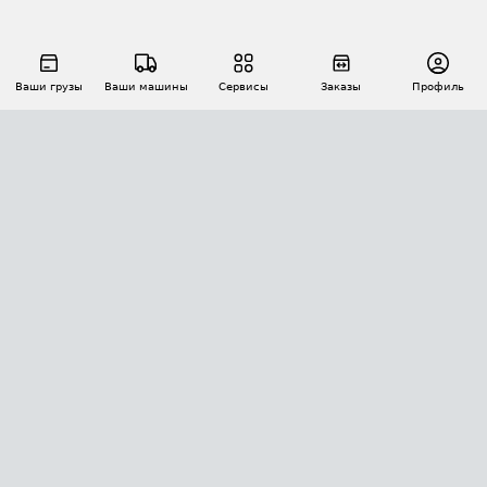
Ваши грузы
Ваши машины
Сервисы
Заказы
Профиль
АВТОМАТИЗАЦИЯ ПЕРЕВОЗОК
Площадки
Заказы
Торги
Тендеры
АТИ-Доки
GPS-мониторинг
АТИ Мессенджер
Цепочки грузов
API ATI.SU
ПОЛЕЗНОЕ
Расчет расстояний
БЕЗОПАСНОСТЬ
Академия ATI.SU
ATI.SU о безопасности
Звезды ATI.SU на вашем сайте
КОНТАКТЫ И ТАРИФЫ
Памятка по проверке контрагентов
Индекс ATI.SU FTL РФ
О системе ATI.SU