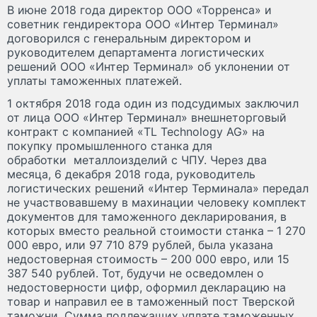
В июне 2018 года директор ООО «Торренса» и
советник гендиректора ООО «Интер Терминал»
договорился с генеральным директором и
руководителем департамента логистических
решений ООО «Интер Терминал» об уклонении от
уплаты таможенных платежей.
1 октября 2018 года один из подсудимых заключил
от лица ООО «Интер Терминал» внешнеторговый
контракт с компанией «TL Technology AG» на
покупку промышленного станка для
обработки металлоизделий с ЧПУ. Через два
месяца, 6 декабря 2018 года, руководитель
логистических решений «Интер Терминала» передал
не участвовавшему в махинации человеку комплект
документов для таможенного декларирования, в
которых вместо реальной стоимости станка – 1 270
000 евро, или 97 710 879 рублей, была указана
недостоверная стоимость – 200 000 евро, или 15
387 540 рублей. Тот, будучи не осведомлен о
недостоверности цифр, оформил декларацию на
товар и направил ее в таможенный пост Тверской
таможни. Сумма подлежащих уплате таможенных