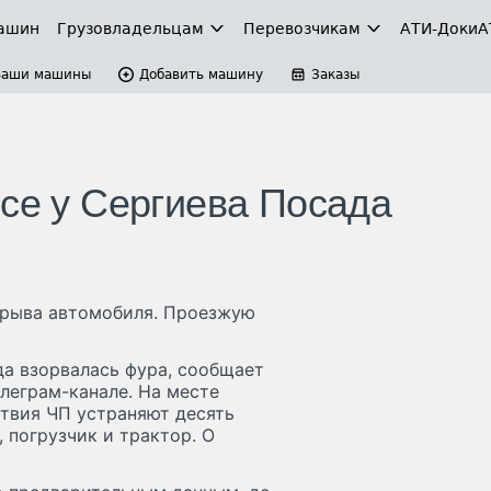
ашин
Грузовладельцам
Перевозчикам
АТИ-Доки
А
Ваши машины
Добавить машину
Заказы
ссе у Сергиева Посада
зрыва автомобиля. Проезжую
да взорвалась фура, сообщает
леграм-канале. На месте
твия ЧП устраняют десять
 погрузчик и трактор. О