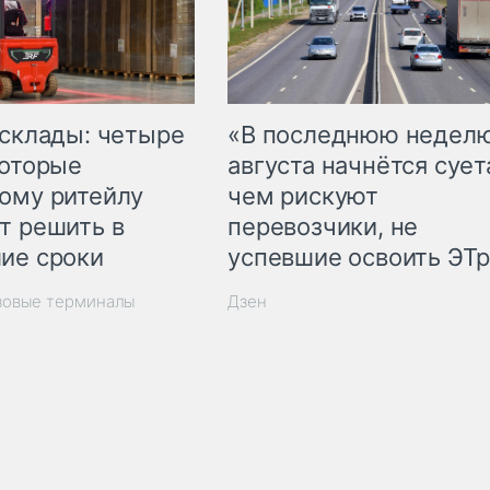
 склады: четыре
«В последнюю недел
которые
августа начнётся суета
ому ритейлу
чем рискуют
т решить в
перевозчики, не
ие сроки
успевшие освоить ЭТ
зовые терминалы
Дзен