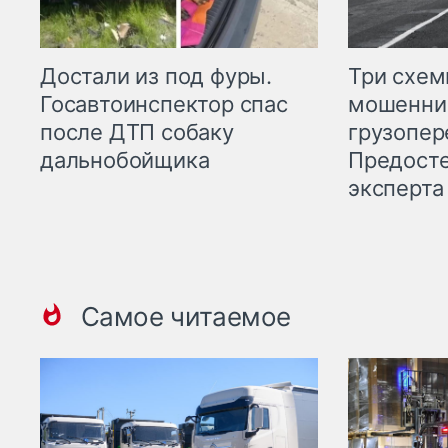
Три схе
Достали из под фуры.
мошенни
Госавтоинспектор спас
грузопер
после ДТП собаку
Предост
дальнобойщика
эксперта
Самое читаемое