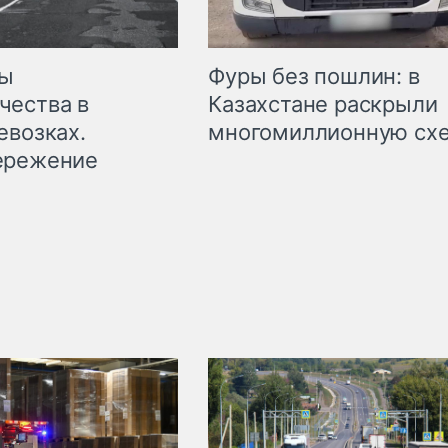
мы
Фуры без пошлин: в
чества в
Казахстане раскрыли
евозках.
многомиллионную сх
ережение