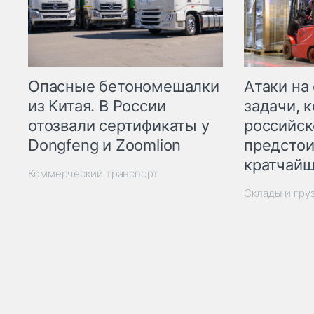
Опасные бетономешалки
Атаки на
из Китая. В России
задачи, 
отозвали сертификаты у
российск
Dongfeng и Zoomlion
предстои
кратчайш
Коммерческий транспорт
Склады и гру