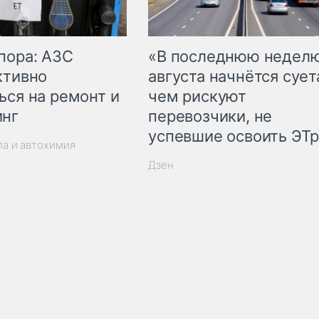
пора: АЗС
«В последнюю недел
ктивно
августа начнётся суета
ься на ремонт и
чем рискуют
инг
перевозчики, не
успевшие освоить ЭТ
ла и автохимия
Дзен