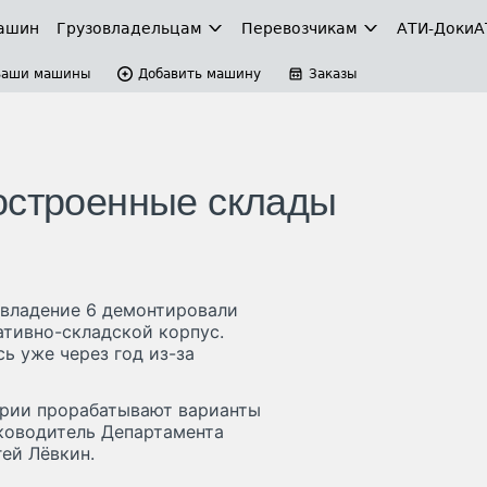
ашин
Грузовладельцам
Перевозчикам
АТИ-Доки
А
Ваши машины
Добавить машину
Заказы
остроенные склады
 владение 6 демонтировали
тивно-складской корпус.
ь уже через год из-за
ории прорабатывают варианты
ководитель Департамента
ей Лёвкин.