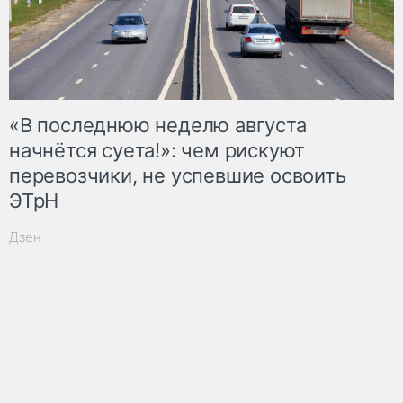
«В последнюю неделю августа
начнётся суета!»: чем рискуют
перевозчики, не успевшие освоить
ЭТрН
Дзен