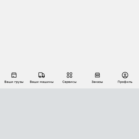
Ваши грузы
Ваши машины
Сервисы
Заказы
Профиль
АВТОМАТИЗАЦИЯ ПЕРЕВОЗОК
Площадки
Заказы
Торги
Тендеры
АТИ-Доки
GPS-мониторинг
АТИ Мессенджер
Цепочки грузов