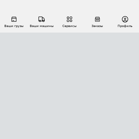
Ваши грузы
Ваши машины
Сервисы
Заказы
Профиль
АВТОМАТИЗАЦИЯ ПЕРЕВОЗОК
Площадки
Заказы
Торги
Тендеры
АТИ-Доки
GPS-мониторинг
АТИ Мессенджер
Цепочки грузов
API ATI.SU
ПОЛЕЗНОЕ
Расчет расстояний
БЕЗОПАСНОСТЬ
Академия ATI.SU
ATI.SU о безопасности
Звезды ATI.SU на вашем сайте
КОНТАКТЫ И ТАРИФЫ
Памятка по проверке контрагентов
Индекс ATI.SU FTL РФ
О системе ATI.SU