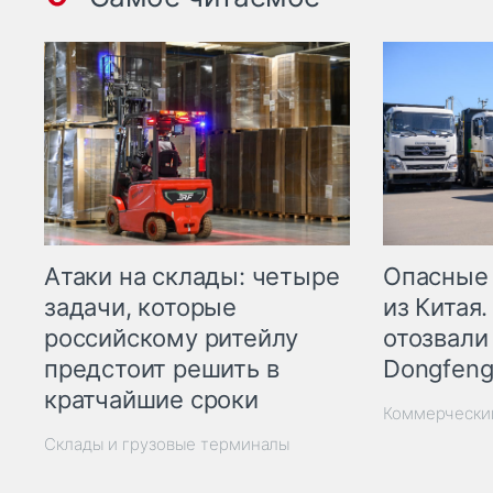
Опасные
Атаки на склады: четыре
из Китая.
задачи, которые
отозвали
российскому ритейлу
Dongfeng
предстоит решить в
кратчайшие сроки
Коммерчески
Склады и грузовые терминалы