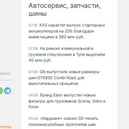
Автосервис, запчасти,
шины
КАЗ нарастит выпуск стартерных
07:19
аккумуляторов на 20% благодаря
инвестициям в 380 млн руб.
На ремонт коммунальной и
07:06
грузовой спецтехники в Туле выделили
40 млн руб.
Giti выпустила новые размеры
07.08
всего.
шин GTR955 Combi Road для
вместительных прицепов
Бренд Eisen выпустил новые
06.08
фильтры для грузовиков Scania, Volvo и
Foton
«Кордиант» освоил 3D-печать
05.08
полномасштабных прототипов шин