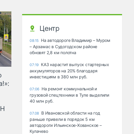
Центр
На автодороге Владимир – Муром
08:15
– Арзамас в Судогодском районе
обновят 2,8 км полотна
КАЗ нарастит выпуск стартерных
07:19
аккумуляторов на 20% благодаря
ю
инвестициям в 380 млн руб.
!»:
На ремонт коммунальной и
07:06
грузовой спецтехники в Туле выделили
40 млн руб.
рН
В Ивановской области на год
07.08
раньше привели в порядок 5 км
автодороги Ильинское-Хованское –
Кулачево