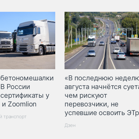
 бетономешалки
«В последнюю недел
 В России
августа начнётся суета
 сертификаты у
чем рискуют
 и Zoomlion
перевозчики, не
успевшие освоить ЭТ
й транспорт
Дзен