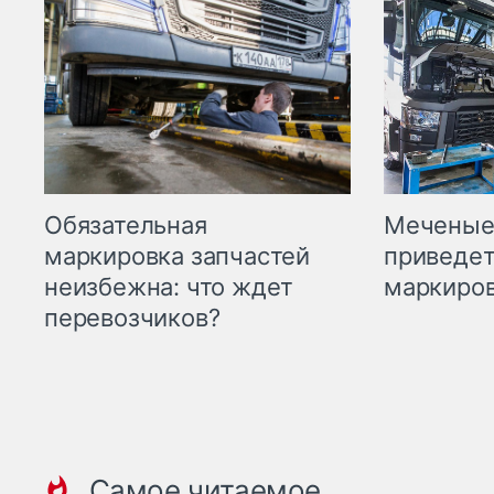
Меченые 
Обязательная
приведет
маркировка запчастей
маркиров
неизбежна: что ждет
перевозчиков?
Самое читаемое