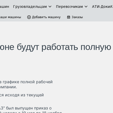
ашин
Грузовладельцам
Перевозчикам
АТИ-Доки
А
Ваши машины
Добавить машину
Заказы
юне будут работать полную
 в графике полной рабочей
омпании.
ся исходя из текущей
АЗ" был выпущен приказ о