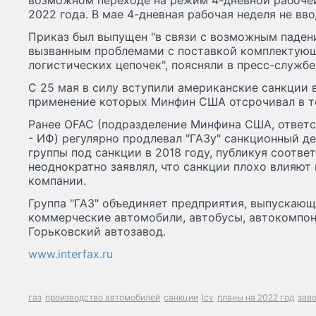
возможном переходе на режим 4-дневной рабочей 
2022 года. В мае 4-дневная рабочая неделя не вво
Приказ был выпущен "в связи с возможным паден
вызванным проблемами с поставкой комплектую
логистических цепочек", поясняли в пресс-службе
С 25 мая в силу вступили американские санкции в
применение которых Минфин США отсрочивал в те
Ранее OFAC (подразделение Минфина США, ответс
- ИФ) регулярно продлевал "ГАЗу" санкционный д
группы под санкции в 2018 году, публикуя соотве
неоднократно заявлял, что санкции плохо влияют
компании.
Группа "ГАЗ" объединяет предприятия, выпускаю
коммерческие автомобили, автобусы, автокомпон
Горьковский автозавод.
www.interfax.ru
газ
производство автомобилей
санкции
lcv
планы на 2022 год
зав