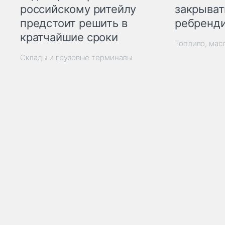
закрыват
российскому ритейлу
ребренд
предстоит решить в
кратчайшие сроки
Топливо, мас
Склады и грузовые терминалы