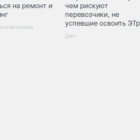
ься на ремонт и
чем рискуют
инг
перевозчики, не
успевшие освоить ЭТ
ла и автохимия
Дзен