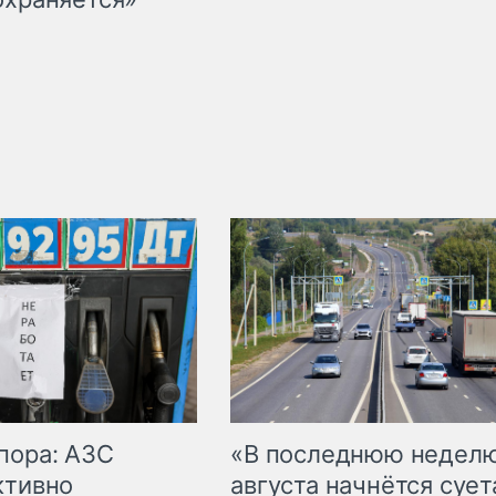
пора: АЗС
«В последнюю недел
ктивно
августа начнётся суета