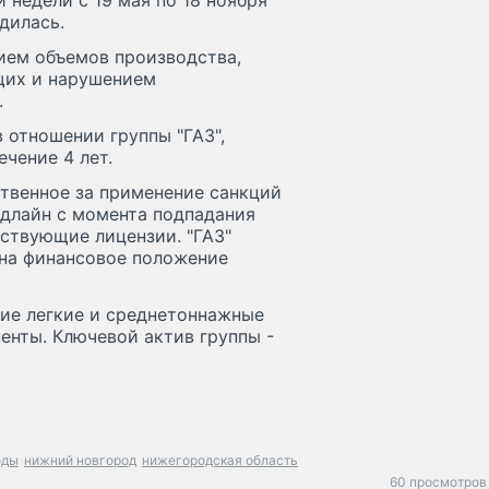
недели с 19 мая по 18 ноября
дилась.
ием объемов производства,
щих и нарушением
.
 отношении группы "ГАЗ",
чение 4 лет.
твенное за применение санкций
едлайн c момента подпадания
тствующие лицензии. "ГАЗ"
 на финансовое положение
щие легкие и среднетоннажные
енты. Ключевой актив группы -
оды
нижний новгород
нижегородская область
60 просмотров 