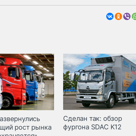
Сделан так: обзор
развернулись
фургона SDAC K12
бщий рост рынка
охраняется»