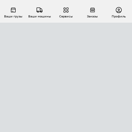
Ваши грузы
Ваши машины
Сервисы
Заказы
Профиль
АВТОМАТИЗАЦИЯ ПЕРЕВОЗОК
Площадки
Заказы
Торги
Тендеры
АТИ-Доки
GPS-мониторинг
АТИ Мессенджер
Цепочки грузов
API ATI.SU
ПОЛЕЗНОЕ
Расчет расстояний
БЕЗОПАСНОСТЬ
Академия ATI.SU
ATI.SU о безопасности
Звезды ATI.SU на вашем сайте
КОНТАКТЫ И ТАРИФЫ
Памятка по проверке контрагентов
Индекс ATI.SU FTL РФ
О системе ATI.SU
Светофор+
Средние ставки
ИНФОРМАЦИЯ
Контактная информация