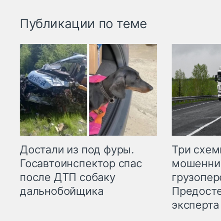
Публикации по теме
Три схе
Достали из под фуры.
мошенни
Госавтоинспектор спас
грузопер
после ДТП собаку
Предост
дальнобойщика
эксперта