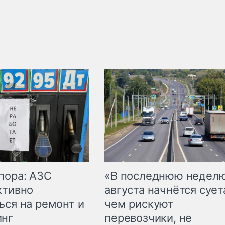
пора: АЗС
«В последнюю недел
ктивно
августа начнётся суета
ься на ремонт и
чем рискуют
инг
перевозчики, не