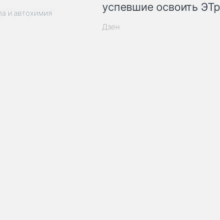
успевшие освоить ЭТ
ла и автохимия
Дзен