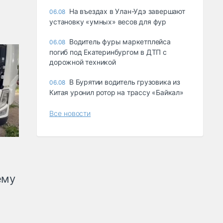
Ha въeздax в Улaн-Удэ зaвepшaют
06.08
ycтaнoвкy «yмныx» вecoв для фyp
Водитель фуры маркетплейса
06.08
погиб под Екатеринбургом в ДТП с
дорожной техникой
В Бурятии водитель грузовика из
06.08
Китая уронил ротор на трассу «Байкал»
Все новости
ему