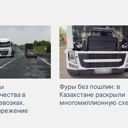
мы
Фуры без пошлин: в
чества в
Казахстане раскрыли
евозках.
многомиллионную сх
ережение