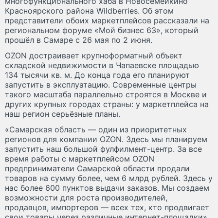
многофункционального хаба в Новосемейкино
Красноярского района Wildberries. Об этом
представители обоих маркетплейсов рассказали на
региональном форуме «Мой бизнес 63», который
прошёл в Самаре с 26 мая по 2 июня.
OZON достраивает крупноформатный объект
складской недвижимости в Чапаевске площадью
134 тысячи кв. м. До конца года его планируют
запустить в эксплуатацию. Современные центры
такого масштаба параллельно строятся в Москве и
других крупных городах страны: у маркетплейса на
наш регион серьёзные планы.
«Самарская область — один из приоритетных
регионов для компании OZON. Здесь мы планируем
запустить наш большой фулфилмент-центр. За все
время работы с маркетплейсом OZON
предприниматели Самарской области продали
товаров на сумму более, чем 6 млрд рублей. Здесь у
нас более 600 пунктов выдачи заказов. Мы создаем
возможности для роста производителей,
продавцов, импортеров — всех тех, кто продвигает
свои товары через различные интернет-площадки»,