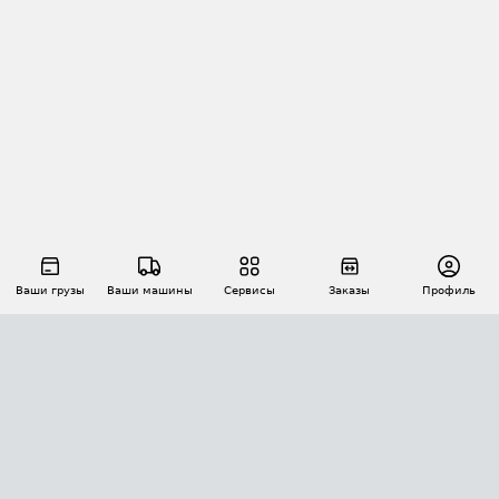
Ваши грузы
Ваши машины
Сервисы
Заказы
Профиль
АВТОМАТИЗАЦИЯ ПЕРЕВОЗОК
Площадки
Заказы
Торги
Тендеры
АТИ-Доки
GPS-мониторинг
АТИ Мессенджер
Цепочки грузов
API ATI.SU