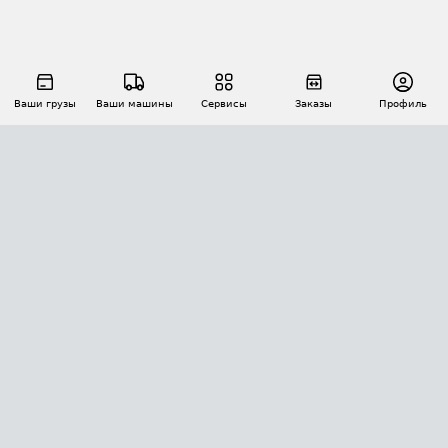
Ваши грузы
Ваши машины
Сервисы
Заказы
Профиль
АВТОМАТИЗАЦИЯ ПЕРЕВОЗОК
Площадки
Заказы
Торги
Тендеры
АТИ-Доки
GPS-мониторинг
АТИ Мессенджер
Цепочки грузов
API ATI.SU
ПОЛЕЗНОЕ
Расчет расстояний
БЕЗОПАСНОСТЬ
Академия ATI.SU
ATI.SU о безопасности
Звезды ATI.SU на вашем сайте
КОНТАКТЫ И ТАРИФЫ
Памятка по проверке контрагентов