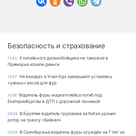
Безопасность и страхование
У китайского дальнобойщика на таможне в
13:54
Приморье изъяли деньги
Ha въeздax в Улaн-Удэ зaвepшaют ycтaнoвкy
13:07
«yмныx» вecoв для фyp
Водитель фуры маркетплейса погиб под
10:56
Екатеринбургом в ДТП с дорожной техникой
В Бурятии водитель грузовика из Китая уронил
09:36
ротор на трассу «Байкал»
В Оренбуржье водитель фуры осуждён на 7 лет за
05.08