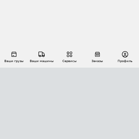
Ваши грузы
Ваши машины
Сервисы
Заказы
Профиль
АВТОМАТИЗАЦИЯ ПЕРЕВОЗОК
Площадки
Заказы
Торги
Тендеры
АТИ-Доки
GPS-мониторинг
АТИ Мессенджер
Цепочки грузов
API ATI.SU
ПОЛЕЗНОЕ