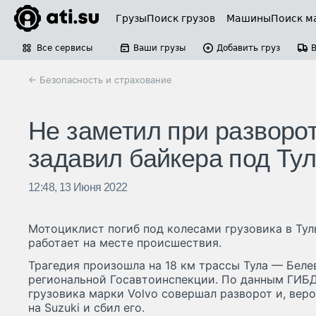
Грузы
Поиск грузов
Машины
Поиск м
Все сервисы
Ваши грузы
Добавить груз
← Безопасность и страхование
Не заметил при разворо
задавил байкера под Ту
12:48, 13 Июня 2022
Мотоциклист погиб под колесами грузовика в Тул
работает на месте происшествия.
Трагедия произошла на 18 км трассы Тула — Беле
региональной Госавтоинспекции. По данным ГИБД
грузовика марки Volvo совершал разворот и, вер
на Suzuki и сбил его.