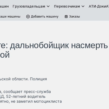
ашин
Грузовладельцам
Перевозчикам
АТИ-Доки
А
Ваши машины
Добавить машину
Заказы
те: дальнобойщик насмерть
лой
ьской области. Полиция
в, сообщает пресс-служба
Д, 52-летний водитель
оятно, не заметил мотоциклиста