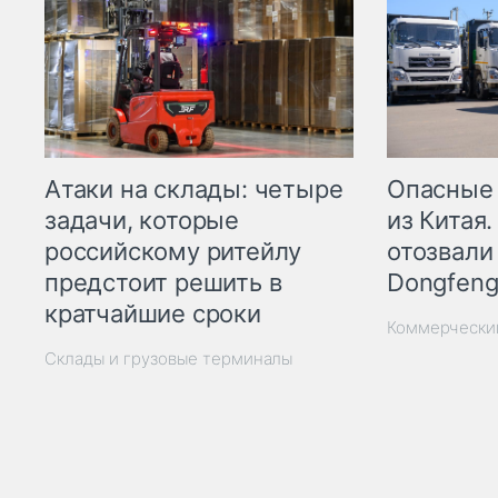
Опасные
Атаки на склады: четыре
из Китая.
задачи, которые
отозвали
российскому ритейлу
Dongfeng
предстоит решить в
кратчайшие сроки
Коммерчески
Склады и грузовые терминалы