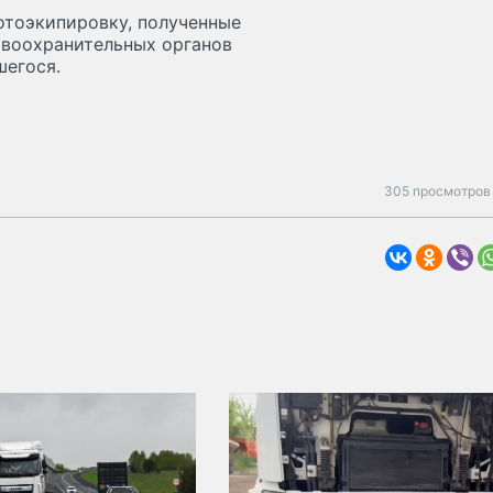
отоэкипировку, полученные
авоохранительных органов
шегося.
305 просмотров 