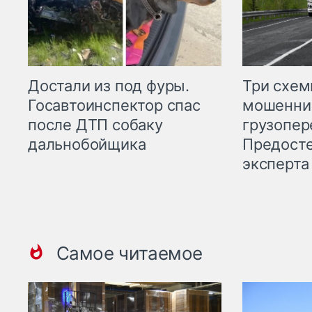
Три схе
Достали из под фуры.
мошенни
Госавтоинспектор спас
грузопер
после ДТП собаку
Предост
дальнобойщика
эксперта
Самое читаемое