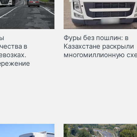
мы
Фуры без пошлин: в
чества в
Казахстане раскрыли
евозках.
многомиллионную сх
ережение