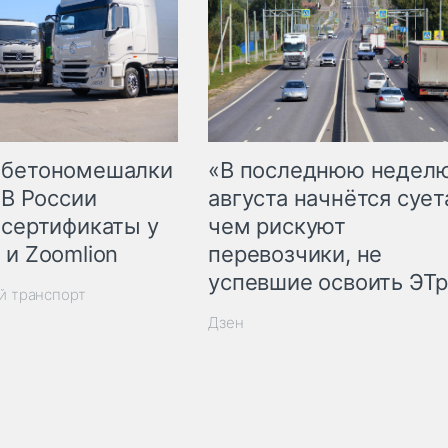
 бетономешалки
«В последнюю недел
 В России
августа начнётся суета
 сертификаты у
чем рискуют
 и Zoomlion
перевозчики, не
успевшие освоить ЭТ
й транспорт
Дзен