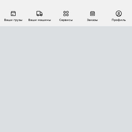
Ваши грузы
Ваши машины
Сервисы
Заказы
Профиль
АВТОМАТИЗАЦИЯ ПЕРЕВОЗОК
Площадки
Заказы
Торги
Тендеры
АТИ-Доки
GPS-мониторинг
АТИ Мессенджер
Цепочки грузов
API ATI.SU
ПОЛЕЗНОЕ
Расчет расстояний
БЕЗОПАСНОСТЬ
Академия ATI.SU
ATI.SU о безопасности
Звезды ATI.SU на вашем сайте
КОНТАКТЫ И ТАРИФЫ
Памятка по проверке контрагентов
Индекс ATI.SU FTL РФ
О системе ATI.SU
Светофор+
Средние ставки
ИНФОРМАЦИЯ