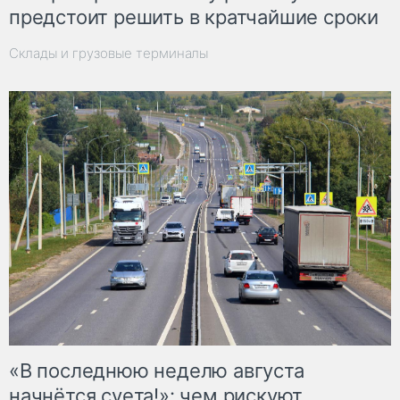
предстоит решить в кратчайшие сроки
Склады и грузовые терминалы
«В последнюю неделю августа
начнётся суета!»: чем рискуют