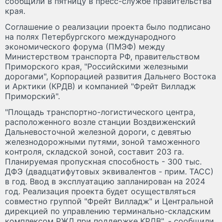
сообщили в пятницу в пресс-службе правительства
края.
Соглашение о реализации проекта было подписано
на полях Петербургского международного
экономического форума (ПМЭФ) между
Министерством транспорта РФ, правительством
Приморского края, "Российскими железными
дорогами", Корпорацией развития Дальнего Востока
и Арктики (КРДВ) и компанией "Фрейт Вилладж
Приморский".
"Площадь транспортно-логистического центра,
расположенного возле станции Воздвиженский
Дальневосточной железной дороги, с девятью
железнодорожными путями, зоной таможенного
контроля, складской зоной, составит 203 га.
Планируемая пропускная способность - 300 тыс.
ДФЭ (двадцатифутовых эквивалентов - прим. ТАСС)
в год. Ввод в эксплуатацию запланирован на 2024
год. Реализация проекта будет осуществляться
совместно группой "Фрейт Вилладж" и Центральной
дирекцией по управлению терминально-складским
комплексом РЖД при поддержке КРДВ", - сообщили