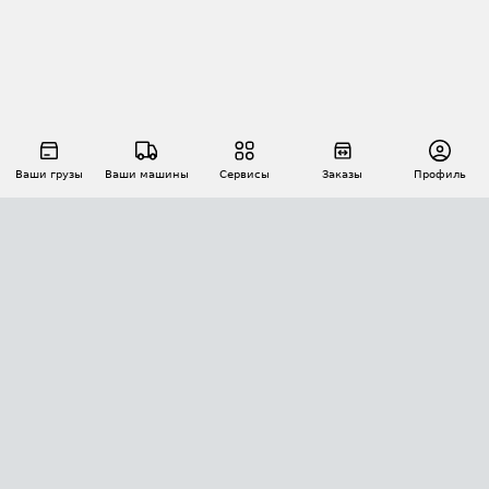
Ваши грузы
Ваши машины
Сервисы
Заказы
Профиль
АВТОМАТИЗАЦИЯ ПЕРЕВОЗОК
Площадки
Заказы
Торги
Тендеры
АТИ-Доки
GPS-мониторинг
АТИ Мессенджер
Цепочки грузов
API ATI.SU
ПОЛЕЗНОЕ
Расчет расстояний
БЕЗОПАСНОСТЬ