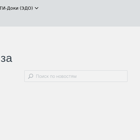
ТИ-Доки (ЭДО)
 за