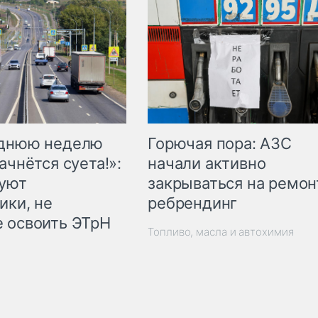
Горючая пора: АЗС
еднюю неделю
начали активно
ачнётся суета!»:
закрываться на ремон
куют
ребрендинг
ики, не
 освоить ЭТрН
Топливо, масла и автохимия