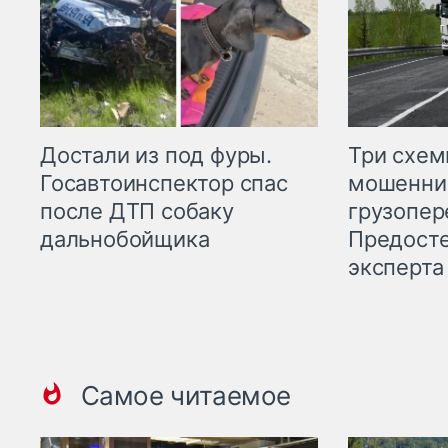
Три схе
Достали из под фуры.
мошенни
Госавтоинспектор спас
грузопер
после ДТП собаку
Предост
дальнобойщика
эксперта
Самое читаемое