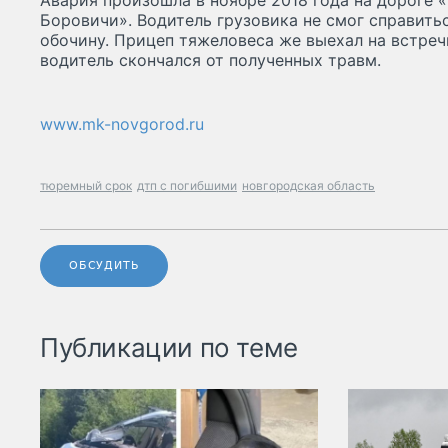
Авария произошла в ноябре 2018 года на дороге 
Боровичи». Водитель грузовика не смог справитьс
обочину. Прицеп тяжеловеса же выехал на встречк
водитель скончался от полученных травм.
www.mk-novgorod.ru
тюремный срок
дтп с погибшими
новгородская область
ОБСУДИТЬ
Публикации по теме