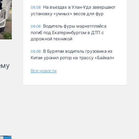
Ha въeздax в Улaн-Удэ зaвepшaют
06.08
ycтaнoвкy «yмныx» вecoв для фyp
Водитель фуры маркетплейса
06.08
погиб под Екатеринбургом в ДТП с
дорожной техникой
В Бурятии водитель грузовика из
06.08
Китая уронил ротор на трассу «Байкал»
ему
Все новости