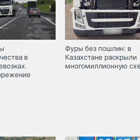
мы
Фуры без пошлин: в
чества в
Казахстане раскрыли
евозках.
многомиллионную сх
ережение