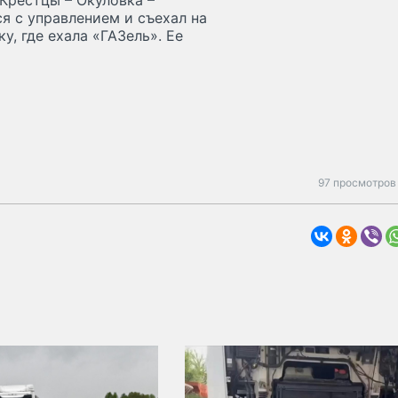
«Крестцы – Окуловка –
я с управлением и съехал на
у, где ехала «ГАЗель». Ее
97 просмотров 