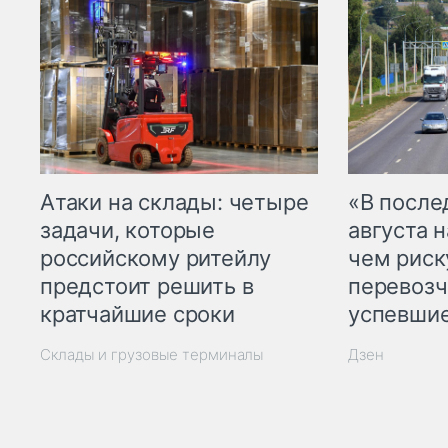
Атаки на склады: четыре
«В посл
задачи, которые
августа н
российскому ритейлу
чем рис
предстоит решить в
перевозч
кратчайшие сроки
успевшие
Склады и грузовые терминалы
Дзен