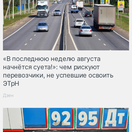
«В последнюю неделю августа
начнётся суета!»: чем рискуют
перевозчики, не успевшие освоить
ЭТрН
Дзен