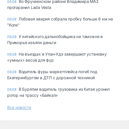
Во Фрунзенском районе Владимира МАЗ
06.08
протаранил Lada Vesta
Лобовая авария собрала пробку больше 8 км на
06.08
"Коле"
У китайского дальнобойщика на таможне в
06.08
Приморье изъяли деньги
Ha въeздax в Улaн-Удэ зaвepшaют ycтaнoвкy
06.08
«yмныx» вecoв для фyp
Водитель фуры маркетплейса погиб под
06.08
Екатеринбургом в ДТП с дорожной техникой
В Бурятии водитель грузовика из Китая уронил
06.08
ротор на трассу «Байкал»
Все новости