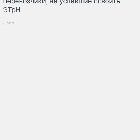
перевозчики, не успевшие освоить
ЭТрН
Дзен