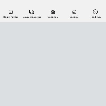
Ваши грузы
Ваши машины
Сервисы
Заказы
Профиль
АВТОМАТИЗАЦИЯ ПЕРЕВОЗОК
Площадки
Заказы
Торги
Тендеры
АТИ-Доки
GPS-мониторинг
АТИ Мессенджер
Цепочки грузов
API ATI.SU
ПОЛЕЗНОЕ
Расчет расстояний
БЕЗОПАСНОСТЬ
Академия ATI.SU
ATI.SU о безопасности
Звезды ATI.SU на вашем сайте
КОНТАКТЫ И ТАРИФЫ
Памятка по проверке контрагентов
Индекс ATI.SU FTL РФ
О системе ATI.SU
Светофор+