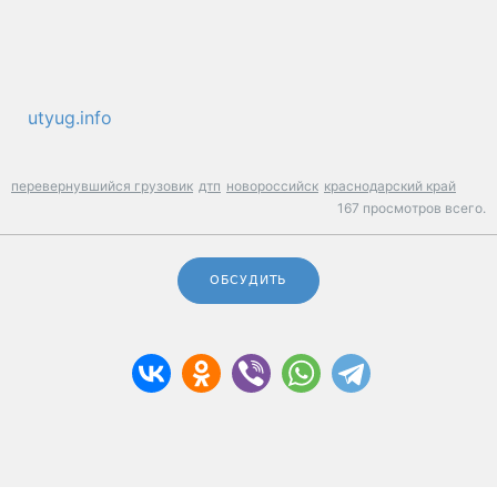
utyug.info
перевернувшийся грузовик
дтп
новороссийск
краснодарский край
167 просмотров всего.
ОБСУДИТЬ