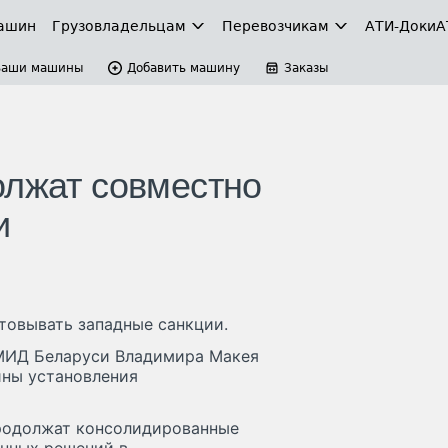
ашин
Грузовладельцам
Перевозчикам
АТИ-Доки
А
Ваши машины
Добавить машину
Заказы
олжат совместно
и
товывать западные санкции.
 МИД Беларуси Владимира Макея
ины установления
продолжат консолидированные