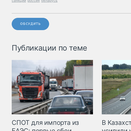
санкции
россия
беларусь
ОБСУДИТЬ
Публикации по теме
СПОТ для импорта из
В Казахс
ЕАЭС: первые сбои,
усилили 