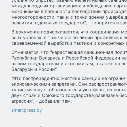
усилия по опротестованию нелегитимных санкци
международных организациях и убеждению партн
механизмам в пагубности последствий происходя
многосторонности, так и с точки зрения ущерба 
развития отдельных государств", - говорится в за
В документе подчеркивается, что координация ме
всех уровнях, в том числе по линии профильных в
своевременной выработки тактики и конкретных 
Отмечается, что "нарастающая санкционная поли
Республики Беларусь и Российской Федерации н
нашим государствам и экономикам, а также на п
Беларуси и России".
"Эти беспрецедентно жесткие санкции не ограни
экономическими запретами. Они распространяютс
туристическую, образовательную сферы, на конт
двух стран и Союзного государства развязана б
агрессия", - добавили там.
smartpress.by