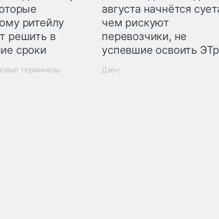
которые
августа начнётся суета
ому ритейлу
чем рискуют
т решить в
перевозчики, не
ие сроки
успевшие освоить ЭТ
зовые терминалы
Дзен