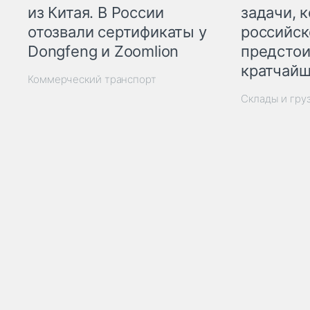
из Китая. В России
задачи, 
отозвали сертификаты у
российск
Dongfeng и Zoomlion
предстои
кратчайш
Коммерческий транспорт
Склады и гру