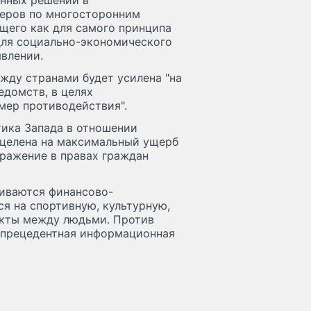
онных решений в
еров по многосторонним
щего как для самого принципа
для социально-экономического
явлении.
жду странами будет усилена "на
едомств, в целях
мер противодействия".
тика Запада в отношении
ацелена на максимальный ущерб
оражение в правах граждан
чиваются финансово-
я на спортивную, культурную,
акты между людьми. Против
еспрецедентная информационная