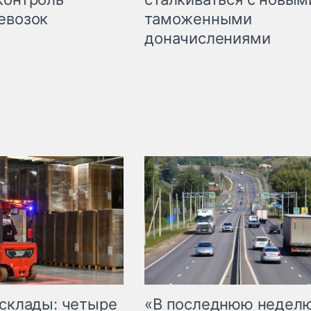
таможенными
евозок
доначислениями
 склады: четыре
«В последнюю недел