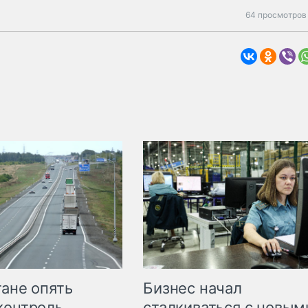
64 просмотров 
Бизнес начал
тане опять
сталкиваться с новым
контроль