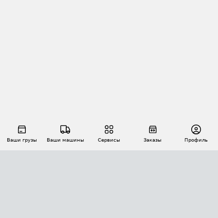
Ваши грузы
Ваши машины
Сервисы
Заказы
Профиль
АВТОМАТИЗАЦИЯ ПЕРЕВОЗОК
Площадки
Заказы
Торги
Тендеры
АТИ-Доки