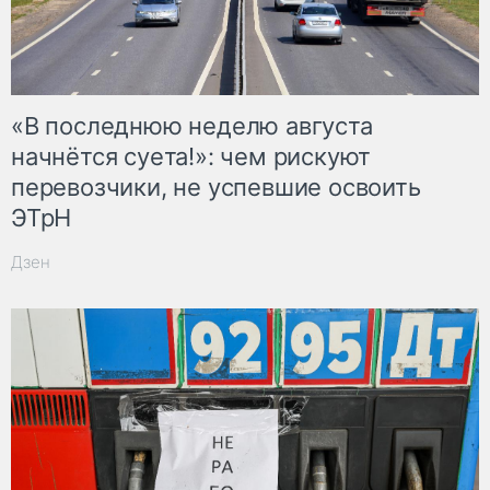
«В последнюю неделю августа
начнётся суета!»: чем рискуют
перевозчики, не успевшие освоить
ЭТрН
Дзен