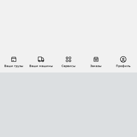
Ваши грузы
Ваши машины
Сервисы
Заказы
Профиль
АВТОМАТИЗАЦИЯ ПЕРЕВОЗОК
Площадки
Заказы
Торги
Тендеры
АТИ-Доки
GPS-мониторинг
АТИ Мессенджер
Цепочки грузов
API ATI.SU