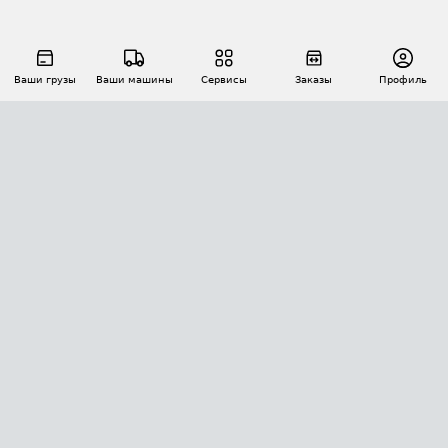
Ваши грузы
Ваши машины
Сервисы
Заказы
Профиль
АВТОМАТИЗАЦИЯ ПЕРЕВОЗОК
Площадки
Заказы
Торги
Тендеры
АТИ-Доки
GPS-мониторинг
АТИ Мессенджер
Цепочки грузов
API ATI.SU
ПОЛЕЗНОЕ
Расчет расстояний
БЕЗОПАСНОСТЬ
Академия ATI.SU
ATI.SU о безопасности
Звезды ATI.SU на вашем сайте
КОНТАКТЫ И ТАРИФЫ
Памятка по проверке контрагентов
Индекс ATI.SU FTL РФ
О системе ATI.SU