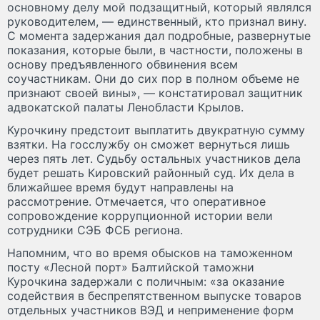
основному делу мой подзащитный, который являлся
руководителем, — единственный, кто признал вину.
С момента задержания дал подробные, развернутые
показания, которые были, в частности, положены в
основу предъявленного обвинения всем
соучастникам. Они до сих пор в полном объеме не
признают своей вины», — констатировал защитник
адвокатской палаты Ленобласти Крылов.
Курочкину предстоит выплатить двукратную сумму
взятки. На госслужбу он сможет вернуться лишь
через пять лет. Судьбу остальных участников дела
будет решать Кировский районный суд. Их дела в
ближайшее время будут направлены на
рассмотрение. Отмечается, что оперативное
сопровождение коррупционной истории вели
сотрудники СЭБ ФСБ региона.
Напомним, что во время обысков на таможенном
посту «Лесной порт» Балтийской таможни
Курочкина задержали с поличным: «за оказание
содействия в беспрепятственном выпуске товаров
отдельных участников ВЭД и неприменение форм