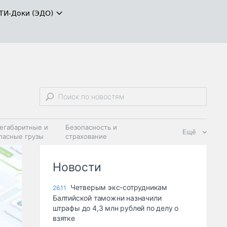
ТИ-Доки (ЭДО)
егабаритные и
Безопасность и
Ещё
пасные грузы
страхование
 масла и
Дзен
ия
Новости
Четверым экс-сотрудникам
26.11
Балтийской таможни назначили
штрафы до 4,3 млн рублей по делу о
взятке