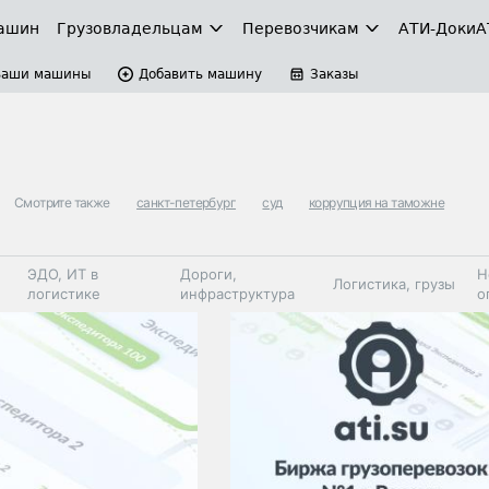
ашин
Грузовладельцам
Перевозчикам
АТИ-Доки
А
Ваши машины
Добавить машину
Заказы
Смотрите также
санкт-петербург
суд
коррупция на таможне
ЭДО, ИТ в
Дороги,
Н
Логистика, грузы
логистике
инфраструктура
о
Коммерческий
Автосервис,
Топливо,
Спецтехника
транспорт
запчасти, шины
автохим