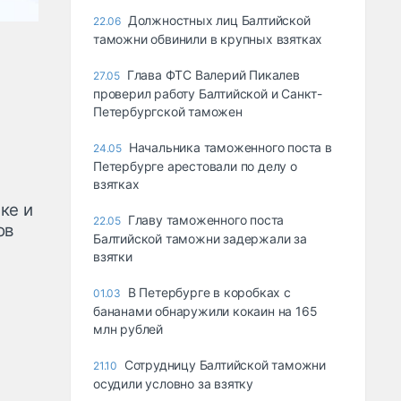
Должностных лиц Балтийской
22.06
таможни обвинили в крупных взятках
Глава ФТС Валерий Пикалев
27.05
проверил работу Балтийской и Санкт-
Петербургской таможен
Начальника таможенного поста в
24.05
Петербурге арестовали по делу о
взятках
ке и
Главу таможенного поста
22.05
ов
Балтийской таможни задержали за
взятки
В Петербурге в коробках с
01.03
бананами обнаружили кокаин на 165
млн рублей
Сотрудницу Балтийской таможни
21.10
осудили условно за взятку