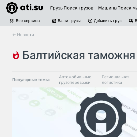
Грузы
Поиск грузов
Машины
Поиск м
Все сервисы
Ваши грузы
Добавить груз
← Новости
балтийская таможня
Автомобильные
Региональная
Популярные темы:
грузоперевозки
логистика
Склады и
Таможня и ВЭД
грузовые
терминалы