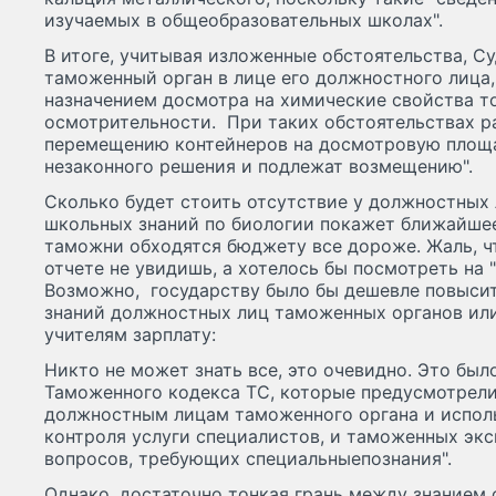
изучаемых в общеобразовательных школах".
В итоге, учитывая изложенные обстоятельства, Су
таможенный орган в лице его должностного лица,
назначением досмотра на химические свойства т
осмотрительности. При таких обстоятельствах р
перемещению контейнеров на досмотровую площа
незаконного решения и подлежат возмещению".
Сколько будет стоить отсутствие у должностных
школьных знаний по биологии покажет ближайшее
таможни обходятся бюджету все дороже. Жаль, ч
отчете не увидишь, а хотелось бы посмотреть на 
Возможно, государству было бы дешевле повыси
знаний должностных лиц таможенных органов или
учителям зарплату:
Никто не может знать все, это очевидно. Это был
Таможенного кодекса ТС, которые предусмотрел
должностным лицам таможенного органа и испол
контроля услуги специалистов, и таможенных экс
вопросов, требующих специальныепознания".
Однако, достаточно тонкая грань между знанием