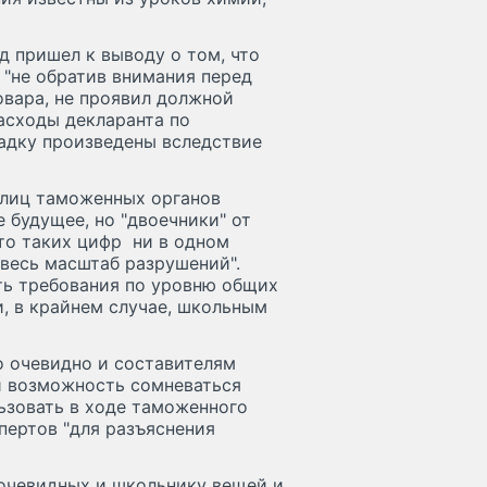
д пришел к выводу о том, что
 "не обратив внимания перед
овара, не проявил должной
асходы декларанта по
дку произведены вследствие
 лиц таможенных органов
 будущее, но "двоечники" от
то таких цифр ни в одном
"весь масштаб разрушений".
ть требования по уровню общих
, в крайнем случае, школьным
о очевидно и составителям
и возможность сомневаться
ьзовать в ходе таможенного
пертов "для разъяснения
 очевидных и школьнику вещей и