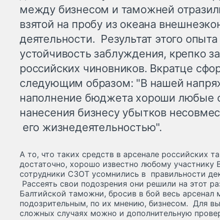
между бизнесом и таможней отразили
взятой на пробу из океана внешнеэк
деятельности. Результат этого опыта
устойчивость заблуждения, крепко за
российских чиновников. Вкратце сфо
следующим образом: "В нашей напря
наполнение бюджета хороши любые с
нанесения бизнесу убытков несовме
его жизнедеятельностью".
А то, что таких средств в арсенале российских 
достаточно, хорошо известно любому участнику 
сотрудники СЗОТ усомнились в правильности де
Рассеять свои подозрения они решили на этот р
Балтийской таможни, бросив в бой весь арсенал 
подозрительным, по их мнению, бизнесом. Для вы
сложных случаях можно и дополнительную провер