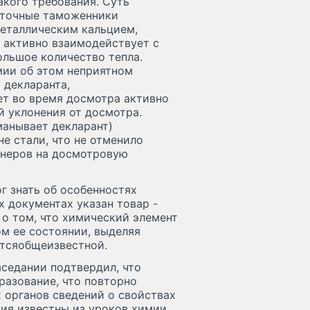
кого требования. Суть
сточные таможенники
еталлическим кальцием,
, активно взаимодействует с
ольшое количество тепла.
мии об этом неприятном
 декларанта,
ет во время досмотра активно
й уклонения от досмотра.
бманывает декларант)
е стали, что не отменило
йнеров на досмотровую
г знать об особенностях
х документах указан товар -
 о том, что химический элемент
м ее состоянии, выделяя
етсяобщеизвестной.
седании подтвердил, что
азование, что повторно
 органов сведений о свойствах
ния известны из уроков химии,