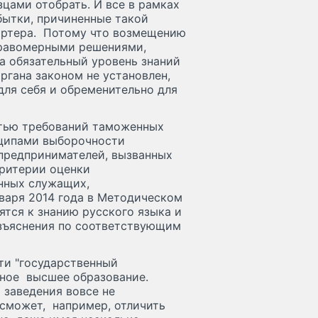
зцами отобрать. И все в рамках
убытки, причиненные такой
ортера. Потому что возмещению
правомерными решениями,
а обязательный уровень знаний
гана законом не установлен,
для себя и обременительно для
стью требований таможенных
нципами выборочности
предпринимателей, вызванных
ритерии оценки
нных служащих,
варя 2014 года в Методическом
тся к знанию русского языка и
азъяснения по соответствующим
ти "государственный
ьное высшее образование.
 заведения вовсе не
 сможет, например, отличить