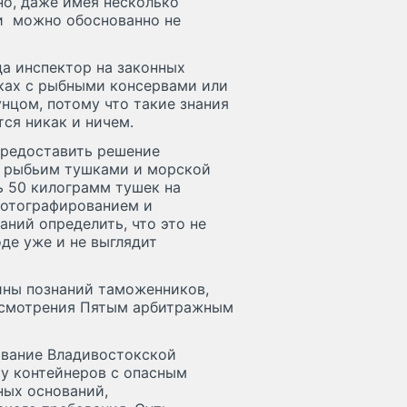
но, даже имея несколько
и можно обоснованно не
да инспектор на законных
ках с рыбными консервами или
унцом, потому что такие знания
ся никак и ничем.
предоставить решение
о рыбьим тушками и морской
 50 килограмм тушек на
фотографированием и
ний определить, что это не
оде уже и не выглядит
ины познаний таможенников,
ассмотрения Пятым арбитражным
ование Владивостокской
у контейнеров с опасным
ных оснований,