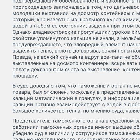
подтверждающих обоснованность и законность та
происходящего заключалась в том, что дальнево
молодецки выставили на досмотр контейнеры с м
который, как известно из школьного курса химии
водой в любом ее состоянии, выделяя при этом б
Однако владивостокские прогульщики уроков хи
свойстве упомянутого кальция не знали, а мольбы
предупреждавшего, что зловредный элемент начн
выделять тепло, вплоть до взрыва, сочли попытко
Правда, на всякий случай (в вдруг все-таки не о
выставленные на досмотр контейнеры вскрывать н
оплату декларантом счета за выставление конте
площадку.
В суде доводы о том, что таможенный орган не мо
товара, был отклонен, поскольку в представленны
кальций металлический в гранулах, а информация
кальций активно взаимодействует с водой в любо
большое количество тепла, по мнению суда, явля
Представитель таможенного органа в судебном за
работники таможенных органов имеют высшее обр
убедило суд в наличии у сотрудников таможенных
кальция металлического, поскольку такие "сведе