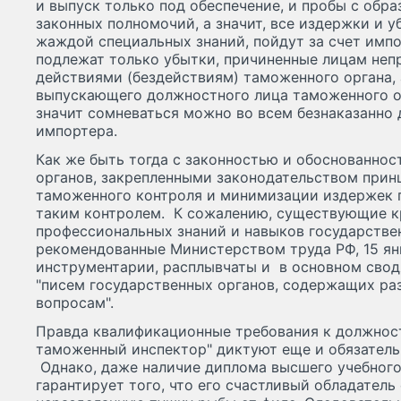
и выпуск только под обеспечение, и пробы с обра
законных полномочий, а значит, все издержки и 
жаждой специальных знаний, пойдут за счет имп
подлежат только убытки, причиненные лицам не
действиями (бездействиям) таможенного органа, 
выпускающего должностного лица таможенного ор
значит сомневаться можно во всем безнаказанно 
импортера.
Как же быть тогда с законностью и обоснованно
органов, закрепленными законодательством при
таможенного контроля и минимизации издержек 
таким контролем. К сожалению, существующие к
профессиональных знаний и навыков государстве
рекомендованные Министерством труда РФ, 15 ян
инструментарии, расплывчаты и в основном сводя
"писем государственных органов, содержащих р
вопросам".
Правда квалификационные требования к должнос
таможенный инспектор" диктуют еще и обязател
Однако, даже наличие диплома высшего учебного
гарантирует того, что его счастливый обладатель