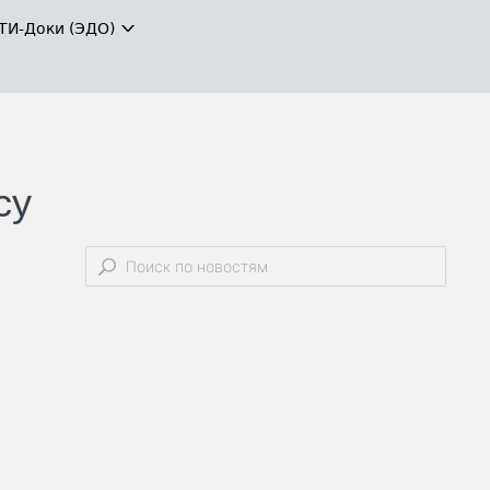
ТИ-Доки (ЭДО)
су