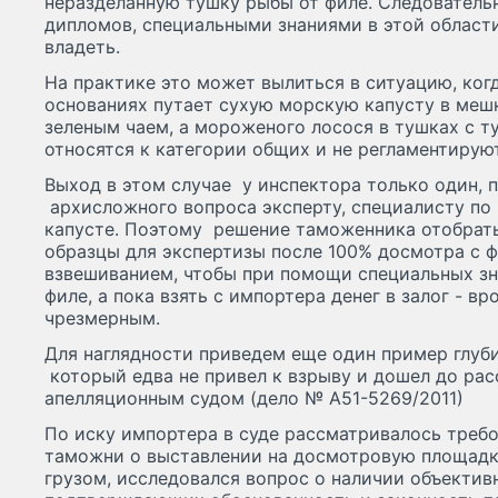
неразделанную тушку рыбы от филе. Следователь
дипломов, специальными знаниями в этой област
владеть.
На практике это может вылиться в ситуацию, ког
основаниях путает сухую морскую капусту в меш
зеленым чаем, а мороженого лосося в тушках с т
относятся к категории общих и не регламентируют
Выход в этом случае у инспектора только один, 
архисложного вопроса эксперту, специалисту п
капусте. Поэтому решение таможенника отобрать
образцы для экспертизы после 100% досмотра с 
взвешиванием, чтобы при помощи специальных зна
филе, а пока взять с импортера денег в залог - вр
чрезмерным.
Для наглядности приведем еще один пример глуб
который едва не привел к взрыву и дошел до р
апелляционным судом (дело № А51-5269/2011)
По иску импортера в суде рассматривалось треб
таможни о выставлении на досмотровую площадк
грузом, исследовался вопрос о наличии объектив