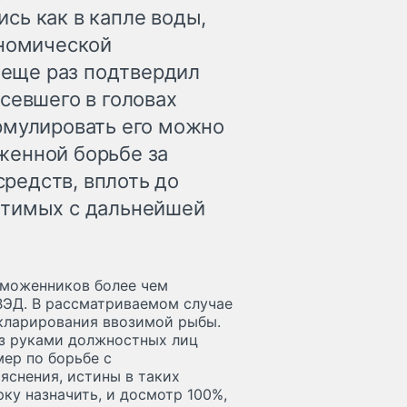
сь как в капле воды,
ономической
 еще раз подтвердил
севшего в головах
рмулировать его можно
женной борьбе за
редств, вплоть до
стимых с дальнейшей
таможенников более чем
ВЭД. В рассматриваемом случае
кларирования ввозимой рыбы.
аз руками должностных лиц
мер по борьбе с
яснения, истины в таких
ку назначить, и досмотр 100%,