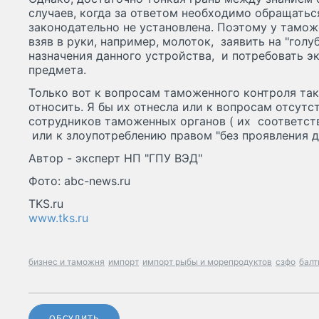
случаев, когда за ответом необходимо обращатьс
законодательно не установлена. Поэтому у тамож
взяв в руки, например, молоток, заявить на "голу
назначения данного устройства, и потребовать э
предмета.
Только вот к вопросам таможенного контроля так
относить. Я бы их отнесла или к вопросам отсутс
сотрудников таможенных органов ( их соответс
или к злоупотреблению правом "без проявления 
Автор - эксперт НП "ГПУ ВЭД"
Фото: abc-news.ru
TKS.ru
www.tks.ru
бизнес и таможня
импорт
импорт рыбы и морепродуктов
сзфо
балт
ОБСУДИТЬ