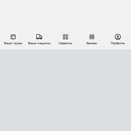
Ваши грузы
Ваши машины
Сервисы
Заказы
Профиль
АВТОМАТИЗАЦИЯ ПЕРЕВОЗОК
Площадки
Заказы
Торги
Тендеры
АТИ-Доки
GPS-мониторинг
АТИ Мессенджер
Цепочки грузов
API ATI.SU
ПОЛЕЗНОЕ
Расчет расстояний
БЕЗОПАСНОСТЬ
Академия ATI.SU