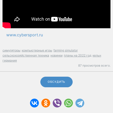
www.cybersport.ru
симуляторы
компьютерные игры
farming simulator
сельскохозяйственная техника
новинки
планы на 2022 год
кельн
германия
87 просмотров всего.
ОБСУДИТЬ