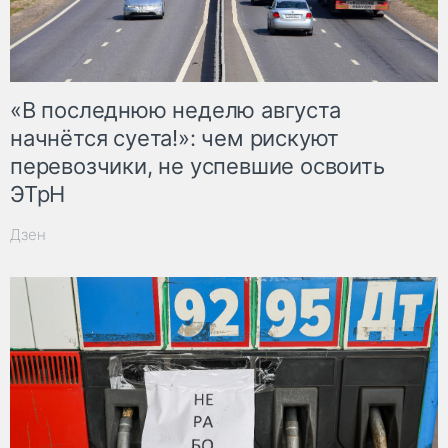
«В последнюю неделю августа
начнётся суета!»: чем рискуют
перевозчики, не успевшие освоить
ЭТрН
Дзен