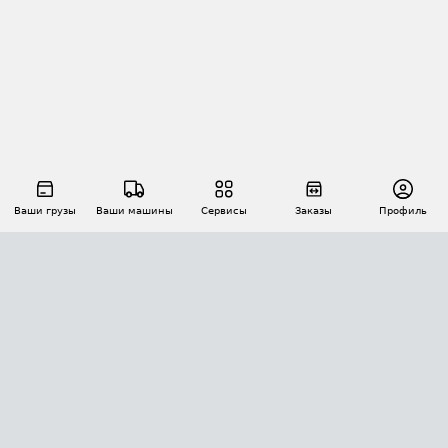
Ваши грузы
Ваши машины
Сервисы
Заказы
Профиль
АВТОМАТИЗАЦИЯ ПЕРЕВОЗОК
Площадки
Заказы
Торги
Тендеры
АТИ-Доки
GPS-мониторинг
АТИ Мессенджер
Цепочки грузов
API ATI.SU
ПОЛЕЗНОЕ