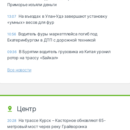
Приморье изъяли деньги
Ha въeздax в Улaн-Удэ зaвepшaют ycтaнoвкy
13:07
«yмныx» вecoв для фyp
Водитель фуры маркетплейса погиб под
10:56
Екатеринбургом в ДТП с дорожной техникой
В Бурятии водитель грузовика из Китая уронил
09:36
ротор на трассу «Байкал»
Все новости
Центр
На трассе Курск – Касторное обновляют 65-
20:28
метровый мост через реку Грайворонка