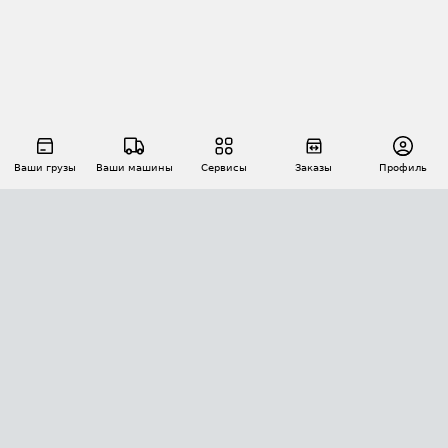
Ваши грузы
Ваши машины
Сервисы
Заказы
Профиль
АВТОМАТИЗАЦИЯ ПЕРЕВОЗОК
Площадки
Заказы
Торги
Тендеры
АТИ-Доки
GPS-мониторинг
АТИ Мессенджер
Цепочки грузов
API ATI.SU
ПОЛЕЗНОЕ
Расчет расстояний