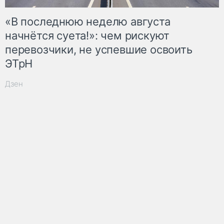
«В последнюю неделю августа
начнётся суета!»: чем рискуют
перевозчики, не успевшие освоить
ЭТрН
Дзен