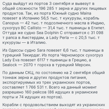
Суда выйдут из портов 3 сентября и вывезут в
общей сложности 196 285 т зерна и других пищевых
продуктов. Так, из порта Южный судно Maina
повезет в Испанию 56,5 тыс. т кукурузы, корабль
Canopus — 42 тыс. т подсолнечного масла в Индию,
сухогруз BC Callisto — 31,4 тыс. т пшеницы в Египет.
Оттуда же судно Sea Dolphin C отправится с 31 098
т рапса в Амстердам, а Lady Perla — с 20,5 тыс. т
кукурузы — в Италию.
Из Одессы судно Sara повезет 6,6 тыс. т пшеницы в
турецкий Текирдаг. Из порта Черноморск сухогруз
Lady Eva повезет 6117 т пшеницы в Грецию, а
Sealock — 2070 т гороха в турецкий Мерсин.
По данным СКЦ, по состоянию на 2 сентября общий
тоннаж зерна и других продуктов питания,
экспортируемых из трех украинских портов,
составляет 1 766 531 т. Всего на данный момент
разрешено 160 рейсов (86 идущих в украинские
порты и 74 идущих из портов).
Корабли с продовольствием выходят из украинских