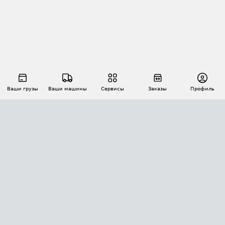
Ваши грузы
Ваши машины
Сервисы
Заказы
Профиль
АВТОМАТИЗАЦИЯ ПЕРЕВОЗОК
Площадки
Заказы
Торги
Тендеры
АТИ-Доки
GPS-мониторинг
АТИ Мессенджер
Цепочки грузов
API ATI.SU
ПОЛЕЗНОЕ
Расчет расстояний