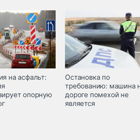
Остановка по
я на асфальт:
требованию: машина 
ия
дороге помехой не
зирует опорную
является
ог