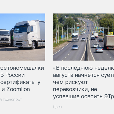
 бетономешалки
«В последнюю недел
 В России
августа начнётся суета
 сертификаты у
чем рискуют
 и Zoomlion
перевозчики, не
успевшие освоить ЭТ
й транспорт
Дзен