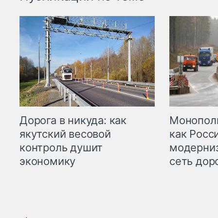
Дорога в никуда: как
Монополи
якутский весовой
как Росс
контроль душит
модерни
экономику
сеть дор