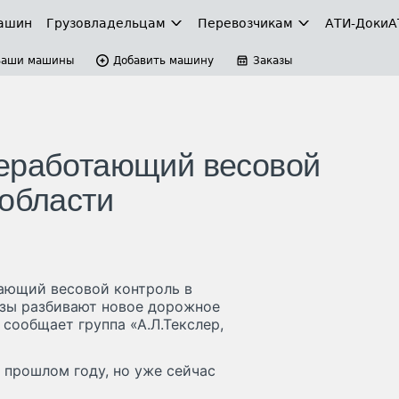
ашин
Грузовладельцам
Перевозчикам
АТИ-Доки
А
Ваши машины
Добавить машину
Заказы
неработающий весовой
 области
тающий весовой контроль в
узы разбивают новое дорожное
сообщает группа «А.Л.Текслер,
 прошлом году, но уже сейчас