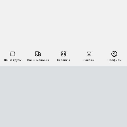
Ваши грузы
Ваши машины
Сервисы
Заказы
Профиль
АВТОМАТИЗАЦИЯ ПЕРЕВОЗОК
Площадки
Заказы
Торги
Тендеры
АТИ-Доки
GPS-мониторинг
АТИ Мессенджер
Цепочки грузов
API ATI.SU
ПОЛЕЗНОЕ