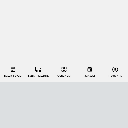
Ваши грузы
Ваши машины
Сервисы
Заказы
Профиль
АВТОМАТИЗАЦИЯ ПЕРЕВОЗОК
Площадки
Заказы
Торги
Тендеры
АТИ-Доки
GPS-мониторинг
АТИ Мессенджер
Цепочки грузов