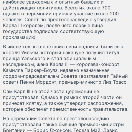
наиболее уважаемых и опытных бывших и
действующих политиков. Всего их около 700,
однако в церемонии приняли участие около 200
человек. Совет по престолонаследию утвердил
Карла III королем, после чего первые лица
государства подписали соответствующую
прокламацию.
В числе тех, кто поставил свои подписи, были сын
короля Уильям, который накануне получил титул
принца Уэльского и стал официальным
наследником, жена Карла III — королева-консорт
Камилла Паркер-Боулз, недавно назначенная
лордом-председателем Совета (возглавляет Тайный
совет) Пенни Мордонт, премьер-министр Лиз Трасс.
Сам Карл III на этой части церемонии не
присутствовал. Однако в рамках второй части он
принесет клятву, а также утвердит распоряжения,
которые обеспечат преемственность правительства.
На церемонии Совета по престолонаследию
присутствовали также бывшие премьер-министры
Британии — Борис Джонсон, Тереза Мэй, Дэвид