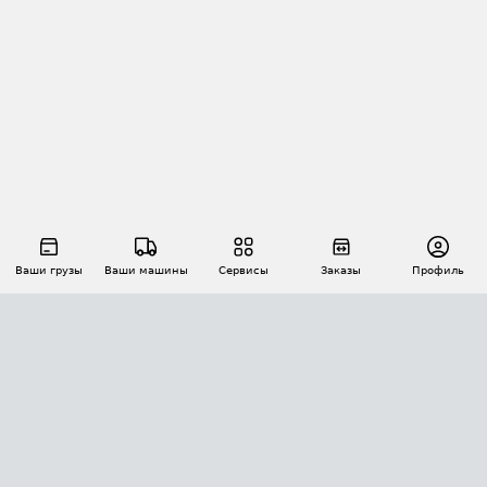
Ваши грузы
Ваши машины
Сервисы
Заказы
Профиль
АВТОМАТИЗАЦИЯ ПЕРЕВОЗОК
Площадки
Заказы
Торги
Тендеры
АТИ-Доки
GPS-мониторинг
АТИ Мессенджер
Цепочки грузов
API ATI.SU